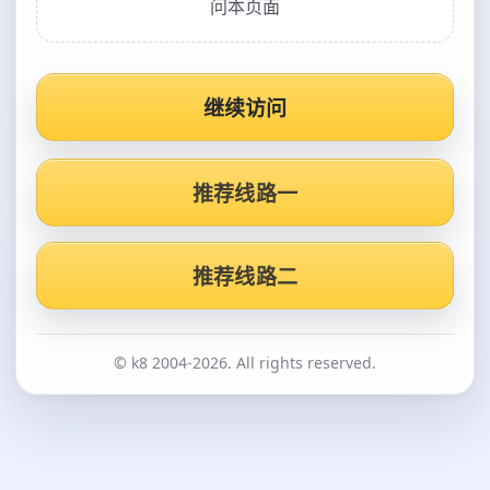
问本页面
继续访问
推荐线路一
推荐线路二
© k8 2004-2026. All rights reserved.